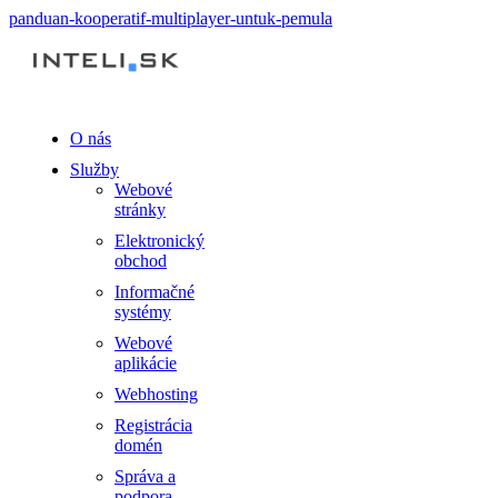
panduan-kooperatif-multiplayer-untuk-pemula
O nás
Služby
Webové
stránky
Elektronický
obchod
Informačné
systémy
Webové
aplikácie
Webhosting
Registrácia
domén
Správa a
podpora