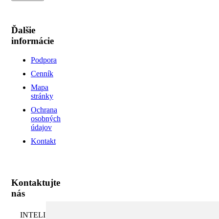
Ďalšie
informácie
Podpora
Cenník
Mapa
stránky
Ochrana
osobných
údajov
Kontakt
Kontaktujte
nás
INTELI.SK,