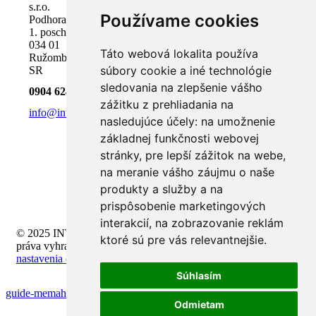
s.r.o.
Používame cookies
Podhora 18,
1. poschodie
034 01
Táto webová lokalita používa
Ružomberok,
súbory cookie a iné technológie
SR
sledovania na zlepšenie vášho
0904 624 918
zážitku z prehliadania na
info@inteli.sk
nasledujúce účely:
na umožnenie
základnej funkčnosti webovej
stránky
,
pre lepší zážitok na webe
,
na meranie vášho záujmu o naše
produkty a služby a na
prispôsobenie marketingových
interakcií
,
na zobrazovanie reklám
© 2025 INTELI.SK, s.r.o., všetky
ktoré sú pre vás relevantnejšie
.
práva vyhradené -
upraviť
nastavenia cookies
Súhlasím
guide-memahami-buy-feature-slot
Odmietam