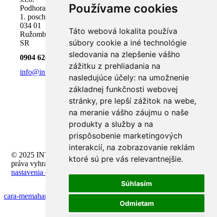
Používame cookies
Podhora 18,
1. poschodie
034 01
Táto webová lokalita používa
Ružomberok,
súbory cookie a iné technológie
SR
sledovania na zlepšenie vášho
0904 624 918
zážitku z prehliadania na
info@inteli.sk
nasledujúce účely:
na umožnenie
základnej funkčnosti webovej
stránky
,
pre lepší zážitok na webe
,
na meranie vášho záujmu o naše
produkty a služby a na
prispôsobenie marketingových
interakcií
,
na zobrazovanie reklám
© 2025 INTELI.SK, s.r.o., všetky
ktoré sú pre vás relevantnejšie
.
práva vyhradené -
upraviť
nastavenia cookies
Súhlasím
cara-memahami-house-edge-di-casino
Odmietam