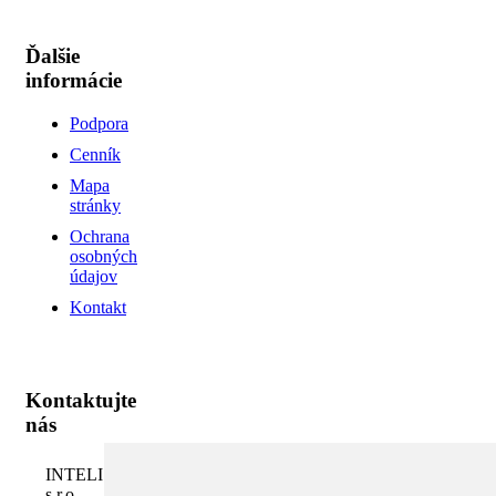
Ďalšie
informácie
Podpora
Cenník
Mapa
stránky
Ochrana
osobných
údajov
Kontakt
Kontaktujte
nás
INTELI.SK,
s.r.o.