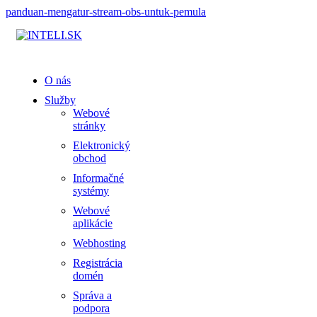
panduan-mengatur-stream-obs-untuk-pemula
O nás
Služby
Webové
stránky
Elektronický
obchod
Informačné
systémy
Webové
aplikácie
Webhosting
Registrácia
domén
Správa a
podpora