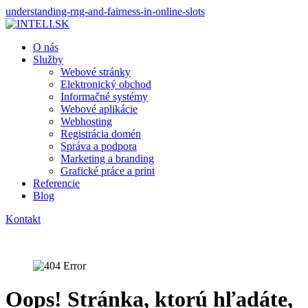
understanding-rng-and-fairness-in-online-slots
O nás
Služby
Webové stránky
Elektronický obchod
Informačné systémy
Webové aplikácie
Webhosting
Registrácia domén
Správa a podpora
Marketing a branding
Grafické práce a print
Referencie
Blog
Kontakt
Oops! Stránka, ktorú hľadáte,