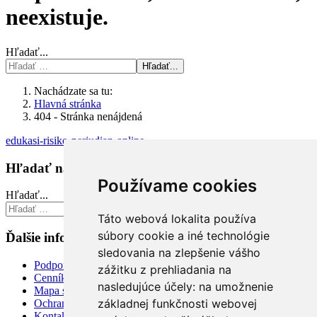
neexistuje.
Hľadať...
Hľadať...
Nachádzate sa tu:
Hlavná stránka
404 - Stránka nenájdená
edukasi-risiko-perjudian-online
Hľadať na stránke
Používame cookies
Hľadať...
Hľadať...
Táto webová lokalita používa
súbory cookie a iné technológie
Ďalšie informácie
sledovania na zlepšenie vášho
Podpora
zážitku z prehliadania na
Cenník
nasledujúce účely:
na umožnenie
Mapa stránky
základnej funkčnosti webovej
Ochrana osobných údajov
Kontakt