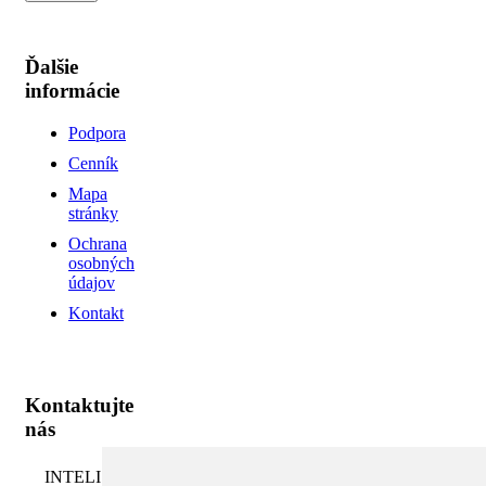
Ďalšie
informácie
Podpora
Cenník
Mapa
stránky
Ochrana
osobných
údajov
Kontakt
Kontaktujte
nás
INTELI.SK,