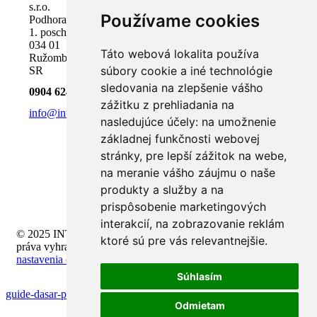
s.r.o.
Používame cookies
Podhora 18,
1. poschodie
034 01
Táto webová lokalita používa
Ružomberok,
súbory cookie a iné technológie
SR
sledovania na zlepšenie vášho
0904 624 918
zážitku z prehliadania na
info@inteli.sk
nasledujúce účely:
na umožnenie
základnej funkčnosti webovej
stránky
,
pre lepší zážitok na webe
,
na meranie vášho záujmu o naše
produkty a služby a na
prispôsobenie marketingových
interakcií
,
na zobrazovanie reklám
© 2025 INTELI.SK, s.r.o., všetky
ktoré sú pre vás relevantnejšie
.
práva vyhradené -
upraviť
nastavenia cookies
Súhlasím
guide-dasar-permainan-casino-online
Odmietam