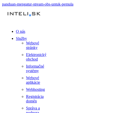
panduan-mengatur-stream-obs-untuk-pemula
O nás
Služby
Webové
stránky
Elektronický
obchod
Informačné
systémy
Webové
aplikácie
Webhosting
Registrácia
domén
Správa a
podpora