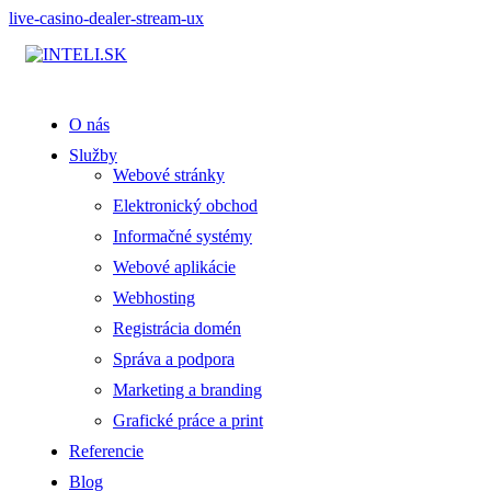
live-casino-dealer-stream-ux
O nás
Služby
Webové stránky
Elektronický obchod
Informačné systémy
Webové aplikácie
Webhosting
Registrácia domén
Správa a podpora
Marketing a branding
Grafické práce a print
Referencie
Blog