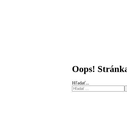
Oops! Stránka
Hľadať...