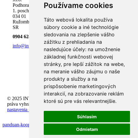
Používame cookies
Podhora 18,
1. poschodie
034 01
Táto webová lokalita používa
Ružomberok,
súbory cookie a iné technológie
SR
sledovania na zlepšenie vášho
0904 624 918
zážitku z prehliadania na
info@inteli.sk
nasledujúce účely:
na umožnenie
základnej funkčnosti webovej
stránky
,
pre lepší zážitok na webe
,
na meranie vášho záujmu o naše
produkty a služby a na
prispôsobenie marketingových
interakcií
,
na zobrazovanie reklám
© 2025 INTELI.SK, s.r.o., všetky
ktoré sú pre vás relevantnejšie
.
práva vyhradené -
upraviť
nastavenia cookies
Súhlasím
panduan-kooperatif-multiplayer-untuk-pemula
Odmietam