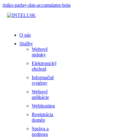
risiko-parlay-dan-accumulator-bola
O nás
Služby
Webové
stránky
Elektronický
obchod
Informačné
systémy
Webové
aplikácie
Webhosting
Registrácia
domén
Správa a
podpora