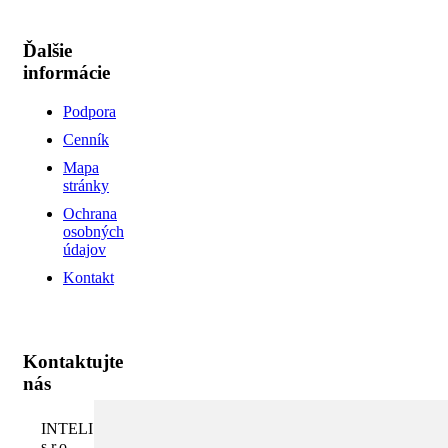
Ďalšie
informácie
Podpora
Cenník
Mapa
stránky
Ochrana
osobných
údajov
Kontakt
Kontaktujte
nás
INTELI.SK,
s.r.o.