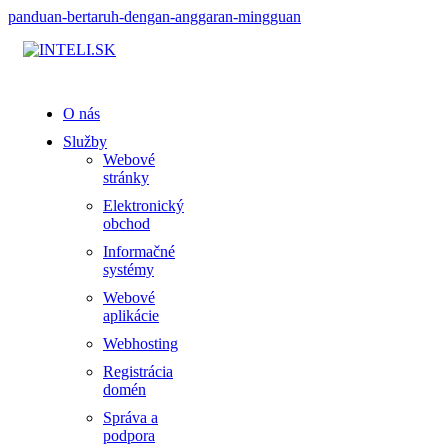
panduan-bertaruh-dengan-anggaran-mingguan
O nás
Služby
Webové
stránky
Elektronický
obchod
Informačné
systémy
Webové
aplikácie
Webhosting
Registrácia
domén
Správa a
podpora