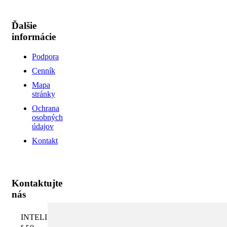
Ďalšie
informácie
Podpora
Cenník
Mapa
stránky
Ochrana
osobných
údajov
Kontakt
Kontaktujte
nás
INTELI.SK,
s.r.o.