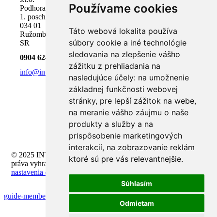
Používame cookies
Podhora 18,
1. poschodie
034 01
Táto webová lokalita používa
Ružomberok,
súbory cookie a iné technológie
SR
sledovania na zlepšenie vášho
0904 624 918
zážitku z prehliadania na
info@inteli.sk
nasledujúce účely:
na umožnenie
základnej funkčnosti webovej
stránky
,
pre lepší zážitok na webe
,
na meranie vášho záujmu o naše
produkty a služby a na
prispôsobenie marketingových
interakcií
,
na zobrazovanie reklám
© 2025 INTELI.SK, s.r.o., všetky
ktoré sú pre vás relevantnejšie
.
práva vyhradené -
upraviť
nastavenia cookies
Súhlasím
guide-membedakan-demo-slot-dan-real-money
Odmietam