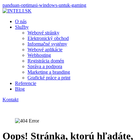
panduan-optimasi-windows-untuk-gaming
O nás
Služby
Webové stránky
Elektronický obchod
Informačné systémy
Webové aplikácie
Webhosting
Registrácia domén
Správa a podpora
Marketing a branding
Grafické práce a print
Referencie
Blog
Kontakt
Oops! Stránka, ktorú hľadáte,