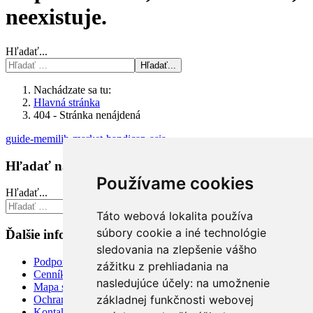
neexistuje.
Hľadať...
Hľadať...
Nachádzate sa tu:
Hlavná stránka
404 - Stránka nenájdená
guide-memilih-market-handicap-asia
Hľadať na stránke
Používame cookies
Hľadať...
Hľadať...
Táto webová lokalita používa
súbory cookie a iné technológie
Ďalšie informácie
sledovania na zlepšenie vášho
Podpora
zážitku z prehliadania na
Cenník
nasledujúce účely:
na umožnenie
Mapa stránky
základnej funkčnosti webovej
Ochrana osobných údajov
Kontakt