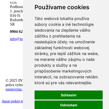
s.r.o.
Používame cookies
Podhora 18,
1. poschodie
034 01
Táto webová lokalita používa
Ružomberok,
súbory cookie a iné technológie
SR
sledovania na zlepšenie vášho
0904 624 918
zážitku z prehliadania na
info@inteli.sk
nasledujúce účely:
na umožnenie
základnej funkčnosti webovej
stránky
,
pre lepší zážitok na webe
,
na meranie vášho záujmu o naše
produkty a služby a na
prispôsobenie marketingových
interakcií
,
na zobrazovanie reklám
© 2025 INTELI.SK, s.r.o., všetky
ktoré sú pre vás relevantnejšie
.
práva vyhradené -
upraviť
nastavenia cookies
Súhlasím
dasar-poker-texas-holdem-untuk-pemula
Odmietam