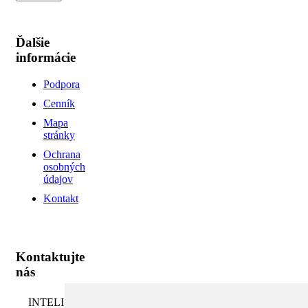
Ďalšie
informácie
Podpora
Cenník
Mapa
stránky
Ochrana
osobných
údajov
Kontakt
Kontaktujte
nás
INTELI.SK,