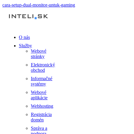
cara-setup-dual-monitor-untuk-gaming
O nás
Služby
Webové
stránky
Elektronický
obchod
Informačné
systémy
Webové
aplikácie
Webhosting
Registrácia
domén
Správa a
podpora