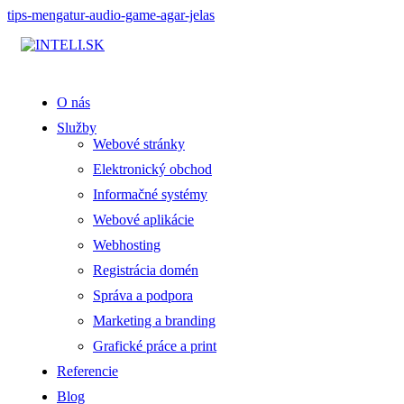
tips-mengatur-audio-game-agar-jelas
O nás
Služby
Webové stránky
Elektronický obchod
Informačné systémy
Webové aplikácie
Webhosting
Registrácia domén
Správa a podpora
Marketing a branding
Grafické práce a print
Referencie
Blog