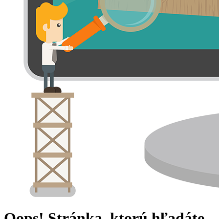
Oops! Stránka, ktorú hľadáte,