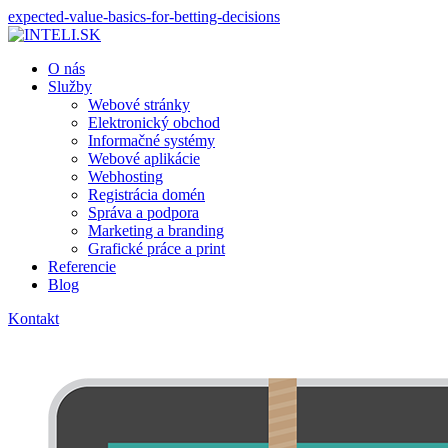
expected-value-basics-for-betting-decisions
O nás
Služby
Webové stránky
Elektronický obchod
Informačné systémy
Webové aplikácie
Webhosting
Registrácia domén
Správa a podpora
Marketing a branding
Grafické práce a print
Referencie
Blog
Kontakt