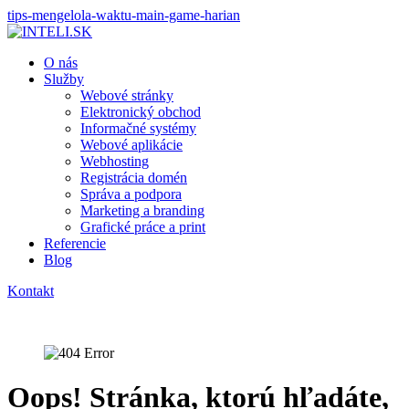
tips-mengelola-waktu-main-game-harian
O nás
Služby
Webové stránky
Elektronický obchod
Informačné systémy
Webové aplikácie
Webhosting
Registrácia domén
Správa a podpora
Marketing a branding
Grafické práce a print
Referencie
Blog
Kontakt
Oops! Stránka, ktorú hľadáte,