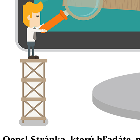
Oops! Stránka, ktorú hľadáte, n