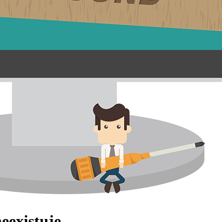
eexistuje.