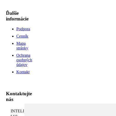
Ďalšie
informácie
Podpora
Cenník
Mapa
stránky
Ochrana
osobných
údajov
Kontakt
Kontaktujte
nás
INTELI.SK,
s.r.o.