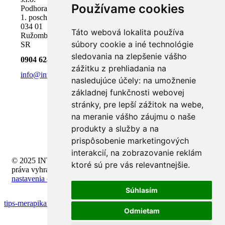
Používame cookies
Podhora 18,
1. poschodie
034 01
Táto webová lokalita používa
Ružomberok,
súbory cookie a iné technológie
SR
sledovania na zlepšenie vášho
0904 624 918
zážitku z prehliadania na
info@inteli.sk
nasledujúce účely:
na umožnenie
základnej funkčnosti webovej
stránky
,
pre lepší zážitok na webe
,
na meranie vášho záujmu o naše
produkty a služby a na
prispôsobenie marketingových
interakcií
,
na zobrazovanie reklám
© 2025 INTELI.SK, s.r.o., všetky
ktoré sú pre vás relevantnejšie
.
práva vyhradené -
upraviť
nastavenia cookies
Súhlasím
tips-merapikan-desktop-dan-shortcut-game
Odmietam