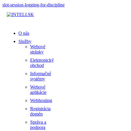
slot-session-logging-for-discipline
O nás
Služby
Webové
stránky
Elektronický
obchod
Informačné
systémy
Webové
aplikácie
Webhosting
Registrácia
domén
Správa a
podpora