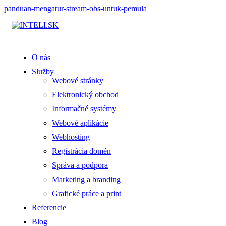
panduan-mengatur-stream-obs-untuk-pemula
O nás
Služby
Webové stránky
Elektronický obchod
Informačné systémy
Webové aplikácie
Webhosting
Registrácia domén
Správa a podpora
Marketing a branding
Grafické práce a print
Referencie
Blog