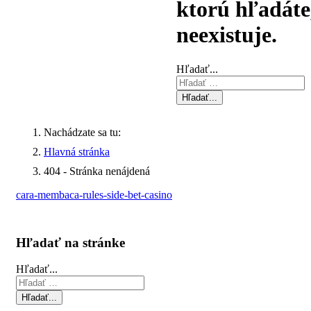
ktorú hľadáte
neexistuje.
Hľadať...
Hľadať...
Nachádzate sa tu:
Hlavná stránka
404 - Stránka nenájdená
cara-membaca-rules-side-bet-casino
Hľadať na stránke
Hľadať...
Hľadať...