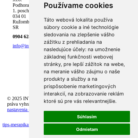
Používame cookies
Podhora 18,
1. poschodie
034 01
Táto webová lokalita používa
Ružomberok,
súbory cookie a iné technológie
SR
sledovania na zlepšenie vášho
0904 624 918
zážitku z prehliadania na
info@inteli.sk
nasledujúce účely:
na umožnenie
základnej funkčnosti webovej
stránky
,
pre lepší zážitok na webe
,
na meranie vášho záujmu o naše
produkty a služby a na
prispôsobenie marketingových
interakcií
,
na zobrazovanie reklám
© 2025 INTELI.SK, s.r.o., všetky
ktoré sú pre vás relevantnejšie
.
práva vyhradené -
upraviť
nastavenia cookies
Súhlasím
tips-merapikan-desktop-dan-shortcut-game
Odmietam