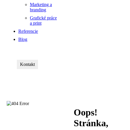
Marketing a
branding
Grafické práce
a print
Referencie
Blog
Kontakt
Oops!
Stránka,