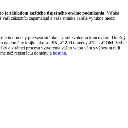
 je základom každého úspešného on-line podnikania
. Vďaka
š vaši zákazníci zapamätajú a vaša stránka ľahšie vynikne medzi
istráciu domény pre vašu stránku s vami zvolenou koncovkou. Dnešný
len na domény krajín, ako su
.SK
,
.CZ
či domény
.EU
a
.COM
. Výber
ľký a v rámci procesu vytvorenia vášho webu vám s výberom radi
me tiež registráciu domény a
hosting
.