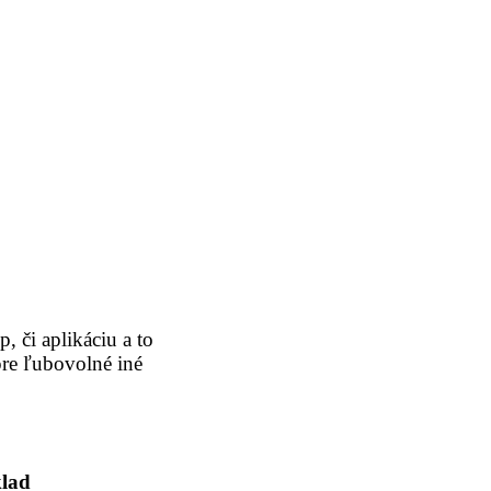
 či aplikáciu a to
pre ľubovolné iné
klad