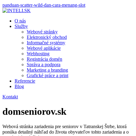
panduan-scatter-wild-dan-cara-menang-slot
O nás
Služby
Webové stránky
Elektronický obchod
Informačné systémy
Webové aplikácie
Webhosting
Registrácia domén
Správa a podpora
Marketing a branding
Grafické práce a print
Referencie
Blog
Kontakt
domseniorov.sk
Webová stránka zariadenia pre seniorov v Tatranskej Štrbe, ktorá
ponúka detailný náhľad do života obyvateľov tohto zariadenia a o