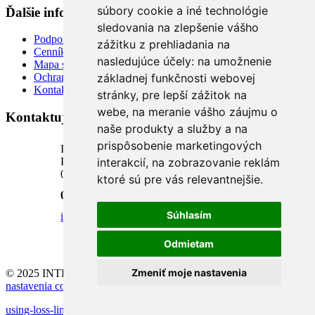
súbory cookie a iné technológie
Ďalšie informácie
sledovania na zlepšenie vášho
Podpora
zážitku z prehliadania na
Cenník
nasledujúce účely:
na umožnenie
Mapa stránky
základnej funkčnosti webovej
Ochrana osobných údajov
Kontakt
stránky
,
pre lepší zážitok na
webe
,
na meranie vášho záujmu o
Kontaktujte nás
naše produkty a služby a na
prispôsobenie marketingových
INTELI.SK, s.r.o.
Podhora 18, 1. poschodie
interakcií
,
na zobrazovanie reklám
034 01 Ružomberok, SR
ktoré sú pre vás relevantnejšie
.
0904 624 918
Súhlasím
info@inteli.sk
Odmietam
Zmeniť moje nastavenia
© 2025 INTELI.SK, s.r.o., všetky práva vyhradené -
upraviť
nastavenia cookies
using-loss-limits-without-self-sabotage