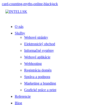
card-counting-myths-online-blackjack
O nás
Služby
Webové stránky
Elektronický obchod
Informačné systémy
Webové aplikácie
Webhosting
Registrácia domén
Správa a podpora
Marketing a branding
Grafické práce a print
Referencie
Blog