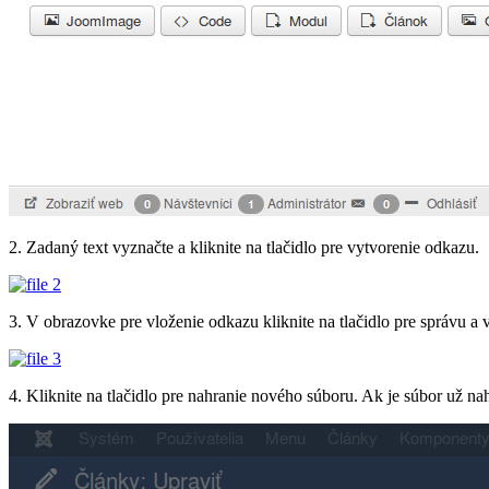
2. Zadaný text vyznačte a kliknite na tlačidlo pre vytvorenie odkazu.
3. V obrazovke pre vloženie odkazu kliknite na tlačidlo pre správu a 
4. Kliknite na tlačidlo pre nahranie nového súboru. Ak je súbor už nah