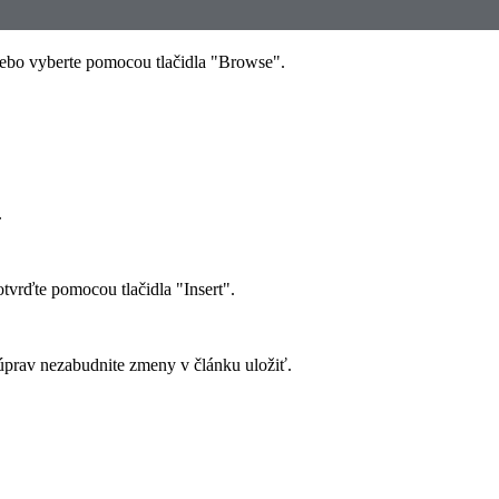
alebo vyberte pomocou tlačidla "Browse".
.
tvrďte pomocou tlačidla "Insert".
í úprav nezabudnite zmeny v článku uložiť.