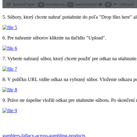
5. Súbory, ktorý chcete nahrať potiahnite do poľa "Drop files here" 
6. Pre nahranie súborov kliknite na tlačidlo "Upload".
7. Vyberte nahraný súbor, ktorý chcete použiť pre odkaz na stiahnutie
8. V políčku URL vidíte odkaz na vybraný súbor. Vloženie odkazu po
9. Práve ste úspešne vložili odkaz pre stiahnutie súboru. Po skončen
gamblers-fallacy-across-gambling-products