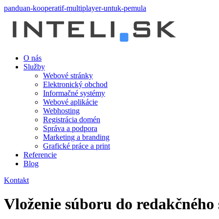
panduan-kooperatif-multiplayer-untuk-pemula
O nás
Služby
Webové stránky
Elektronický obchod
Informačné systémy
Webové aplikácie
Webhosting
Registrácia domén
Správa a podpora
Marketing a branding
Grafické práce a print
Referencie
Blog
Kontakt
Vloženie súboru do redakčného