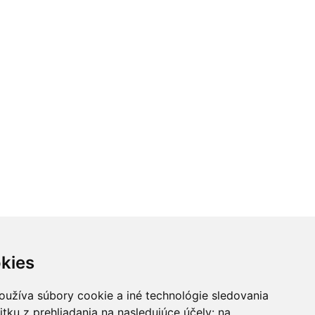
kies
oužíva súbory cookie a iné technológie sledovania
itku z prehliadania na nasledujúce účely:
na