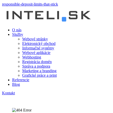
responsible-deposit-limits-that-stick
O nás
Služby
Webové stránky
Elektronický obchod
Informačné systémy
Webové aplikácie
Webhosting
Registrácia domén
Správa a podpora
Marketing a branding
Grafické práce a print
Referencie
Blog
Kontakt