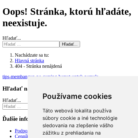
Oops! Stránka, ktorú hľadáte,
neexistuje.
Hľadať...
Hľadať...
Nachádzate sa tu:
Hlavná stránka
404 - Stránka nenájdená
tips-membangun-pc-gaming-hemat-untuk-pemula
Hľadať na stránke
Používame cookies
Hľadať...
Hľadať...
Táto webová lokalita používa
súbory cookie a iné technológie
Ďalšie informácie
sledovania na zlepšenie vášho
Podpora
zážitku z prehliadania na
Cenník