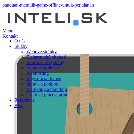
panduan-memilih-game-offline-untuk-perjalanan
Menu
Kontakt
O nás
Služby
Webové stránky
Elektronický obchod
Informačné systémy
Webové aplikácie
Webhosting
Registrácia domén
Správa a podpora
Marketing a branding
Grafické práce a print
Referencie
Blog