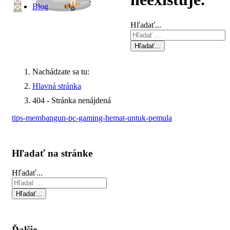
Blog
Hľadať...
Hľadať...
Nachádzate sa tu:
Hlavná stránka
404 - Stránka nenájdená
tips-membangun-pc-gaming-hemat-untuk-pemula
Hľadať na stránke
Hľadať...
Hľadať...
Ďalšie