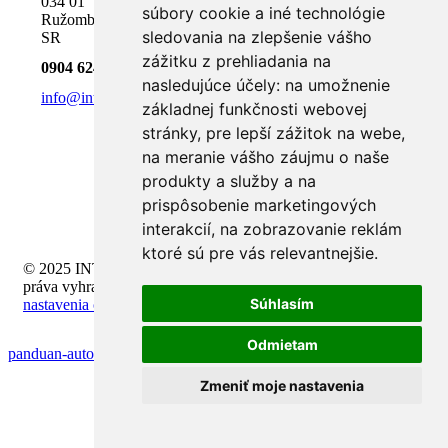
034 01
súbory cookie a iné technológie
Ružomberok,
sledovania na zlepšenie vášho
SR
zážitku z prehliadania na
0904 624 918
nasledujúce účely:
na umožnenie
info@inteli.sk
základnej funkčnosti webovej
stránky
,
pre lepší zážitok na webe
,
na meranie vášho záujmu o naše
produkty a služby a na
prispôsobenie marketingových
interakcií
,
na zobrazovanie reklám
ktoré sú pre vás relevantnejšie
.
© 2025 INTELI.SK, s.r.o., všetky
práva vyhradené -
upraviť
Súhlasím
nastavenia cookies
Odmietam
panduan-autoplay-dan-turbo-spin-slot
Zmeniť moje nastavenia