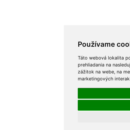
Používame coo
Táto webová lokalita po
prehliadania na nasledu
zážitok na webe
,
na me
marketingových interak