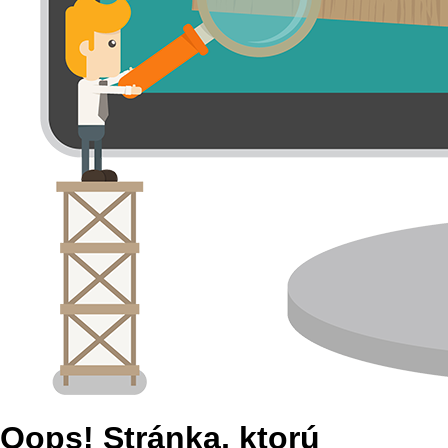
Oops! Stránka, ktorú