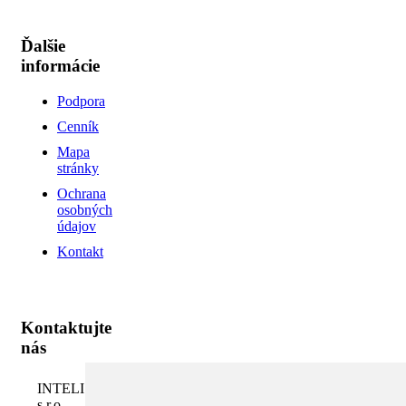
Ďalšie
informácie
Podpora
Cenník
Mapa
stránky
Ochrana
osobných
údajov
Kontakt
Kontaktujte
nás
INTELI.SK,
s.r.o.