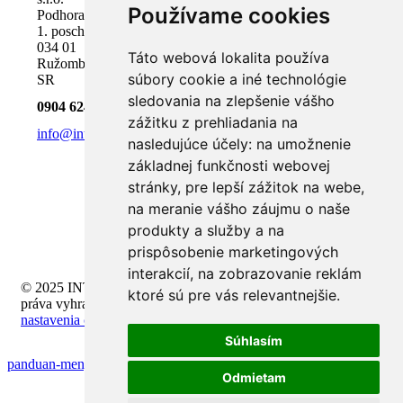
Používame cookies
Podhora 18,
1. poschodie
034 01
Táto webová lokalita používa
Ružomberok,
súbory cookie a iné technológie
SR
sledovania na zlepšenie vášho
0904 624 918
zážitku z prehliadania na
info@inteli.sk
nasledujúce účely:
na umožnenie
základnej funkčnosti webovej
stránky
,
pre lepší zážitok na webe
,
na meranie vášho záujmu o naše
produkty a služby a na
prispôsobenie marketingových
interakcií
,
na zobrazovanie reklám
© 2025 INTELI.SK, s.r.o., všetky
ktoré sú pre vás relevantnejšie
.
práva vyhradené -
upraviť
nastavenia cookies
Súhlasím
panduan-mengatur-stream-obs-untuk-pemula
Odmietam