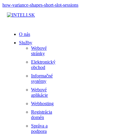
how-variance-shapes-short-slot-sessions
O nás
Služby
Webové
stránky
Elektronický
obchod
Informačné
systémy
Webové
aplikácie
Webhosting
Registrácia
domén
Správa a
podpora