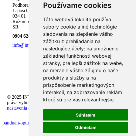
Používame cookies
Podhora 18,
1. poschodie
034 01
Táto webová lokalita používa
Ružomberok,
súbory cookie a iné technológie
SR
sledovania na zlepšenie vášho
0904 624 918
zážitku z prehliadania na
info@inteli.sk
nasledujúce účely:
na umožnenie
základnej funkčnosti webovej
stránky
,
pre lepší zážitok na webe
,
na meranie vášho záujmu o naše
produkty a služby a na
prispôsobenie marketingových
interakcií
,
na zobrazovanie reklám
© 2025 INTELI.SK, s.r.o., všetky
ktoré sú pre vás relevantnejšie
.
práva vyhradené -
upraviť
nastavenia cookies
Súhlasím
panduan-optimasi-windows-untuk-gaming
Odmietam