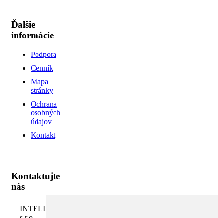
Ďalšie
informácie
Podpora
Cenník
Mapa
stránky
Ochrana
osobných
údajov
Kontakt
Kontaktujte
nás
INTELI.SK,
s.r.o.