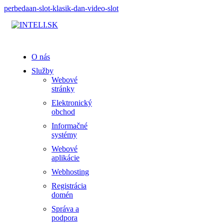
perbedaan-slot-klasik-dan-video-slot
O nás
Služby
Webové
stránky
Elektronický
obchod
Informačné
systémy
Webové
aplikácie
Webhosting
Registrácia
domén
Správa a
podpora