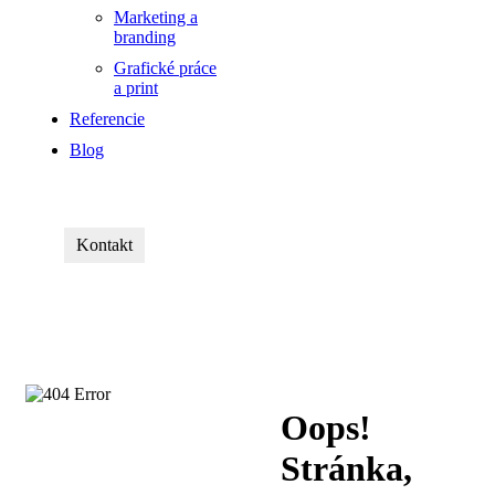
Marketing a
branding
Grafické práce
a print
Referencie
Blog
Kontakt
Oops!
Stránka,