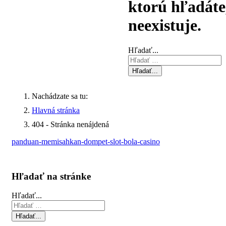
ktorú hľadáte
neexistuje.
Hľadať...
Hľadať...
Nachádzate sa tu:
Hlavná stránka
404 - Stránka nenájdená
panduan-memisahkan-dompet-slot-bola-casino
Hľadať na stránke
Hľadať...
Hľadať...