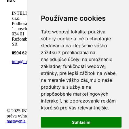
nás
INTELI.SK,
Používame cookies
s.r.o.
Podhora 18,
1. poschodie
Táto webová lokalita používa
034 01
súbory cookie a iné technológie
Ružomberok,
SR
sledovania na zlepšenie vášho
zážitku z prehliadania na
0904 624 918
nasledujúce účely:
na umožnenie
info@inteli.sk
základnej funkčnosti webovej
stránky
,
pre lepší zážitok na webe
,
na meranie vášho záujmu o naše
produkty a služby a na
prispôsobenie marketingových
interakcií
,
na zobrazovanie reklám
ktoré sú pre vás relevantnejšie
.
© 2025 INTELI.SK, s.r.o., všetky
práva vyhradené -
upraviť
nastavenia cookies
Súhlasím