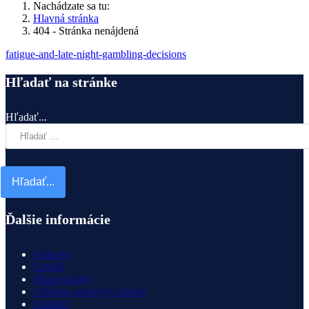
Nachádzate sa tu:
Hlavná stránka
404 - Stránka nenájdená
fatigue-and-late-night-gambling-decisions
Hľadať na stránke
Hľadať...
Hľadať...
Ďalšie informácie
Podpora
Cenník
Mapa stránky
Ochrana osobných údajov
Kontakt