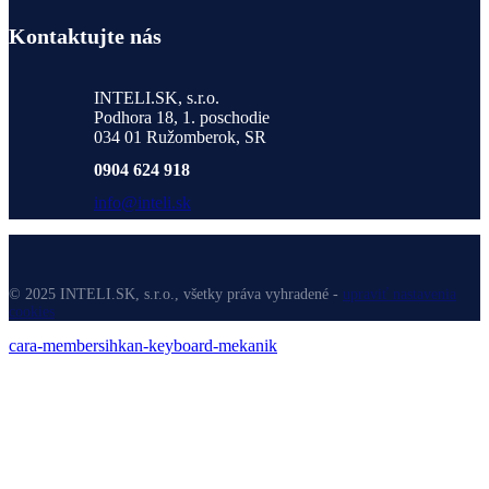
Kontaktujte nás
INTELI.SK, s.r.o.
Podhora 18, 1. poschodie
034 01 Ružomberok, SR
0904 624 918
info@inteli.sk
© 2025 INTELI.SK, s.r.o., všetky práva vyhradené -
upraviť nastavenia
cookies
cara-membersihkan-keyboard-mekanik