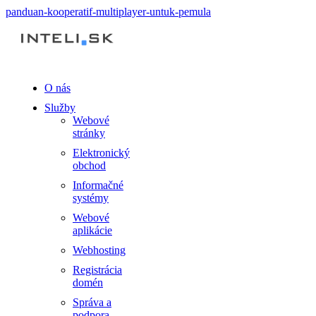
panduan-kooperatif-multiplayer-untuk-pemula
O nás
Služby
Webové
stránky
Elektronický
obchod
Informačné
systémy
Webové
aplikácie
Webhosting
Registrácia
domén
Správa a
podpora