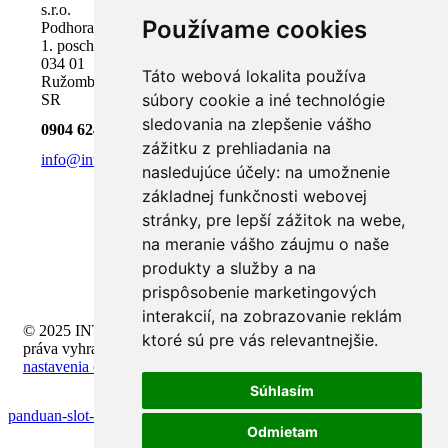
s.r.o.
Používame cookies
Podhora 18,
1. poschodie
034 01
Táto webová lokalita používa
Ružomberok,
súbory cookie a iné technológie
SR
sledovania na zlepšenie vášho
0904 624 918
zážitku z prehliadania na
info@inteli.sk
nasledujúce účely:
na umožnenie
základnej funkčnosti webovej
stránky
,
pre lepší zážitok na webe
,
na meranie vášho záujmu o naše
produkty a služby a na
prispôsobenie marketingových
interakcií
,
na zobrazovanie reklám
© 2025 INTELI.SK, s.r.o., všetky
ktoré sú pre vás relevantnejšie
.
práva vyhradené -
upraviť
nastavenia cookies
Súhlasím
panduan-slot-payline-dan-fitur
Odmietam