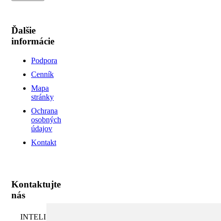
Ďalšie
informácie
Podpora
Cenník
Mapa
stránky
Ochrana
osobných
údajov
Kontakt
Kontaktujte
nás
INTELI.SK,