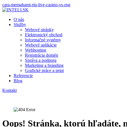
cara-memahami-rtp-live-casino-vs-rng
O nás
Služby
Webové stránky
Elektronický obchod
Informačné systémy
Webové aplikácie
Webhosting
Registrácia domén
Správa a podpora
Marketing a branding
Grafické práce a print
Referencie
Blog
Kontakt
Oops! Stránka, ktorú hľadáte, n