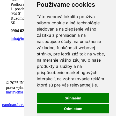
Používame cookies
Podhora 18,
1. poschodie
034 01
Táto webová lokalita používa
Ružomberok,
súbory cookie a iné technológie
SR
sledovania na zlepšenie vášho
0904 624 918
zážitku z prehliadania na
info@inteli.sk
nasledujúce účely:
na umožnenie
základnej funkčnosti webovej
stránky
,
pre lepší zážitok na webe
,
na meranie vášho záujmu o naše
produkty a služby a na
prispôsobenie marketingových
interakcií
,
na zobrazovanie reklám
© 2025 INTELI.SK, s.r.o., všetky
ktoré sú pre vás relevantnejšie
.
práva vyhradené -
upraviť
nastavenia cookies
Súhlasím
panduan-bertaruh-dengan-anggaran-mingguan
Odmietam