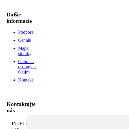
Ďalšie
informácie
Podpora
Cenník
Mapa
stránky
Ochrana
osobných
údajov
Kontakt
Kontaktujte
nás
INTELI.SK,
s.r.o.