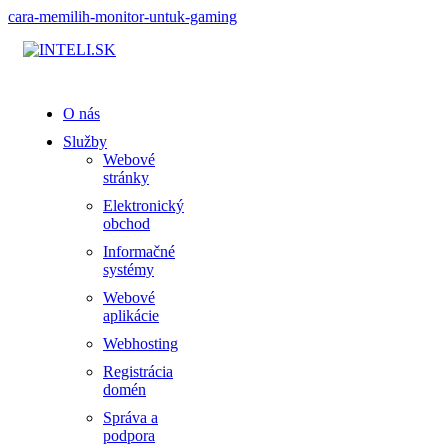
cara-memilih-monitor-untuk-gaming
O nás
Služby
Webové
stránky
Elektronický
obchod
Informačné
systémy
Webové
aplikácie
Webhosting
Registrácia
domén
Správa a
podpora