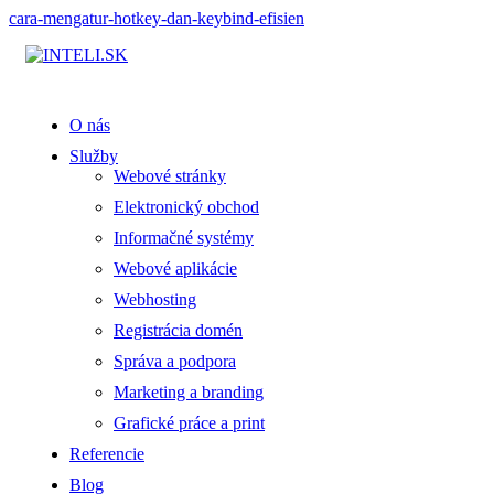
cara-mengatur-hotkey-dan-keybind-efisien
O nás
Služby
Webové stránky
Elektronický obchod
Informačné systémy
Webové aplikácie
Webhosting
Registrácia domén
Správa a podpora
Marketing a branding
Grafické práce a print
Referencie
Blog