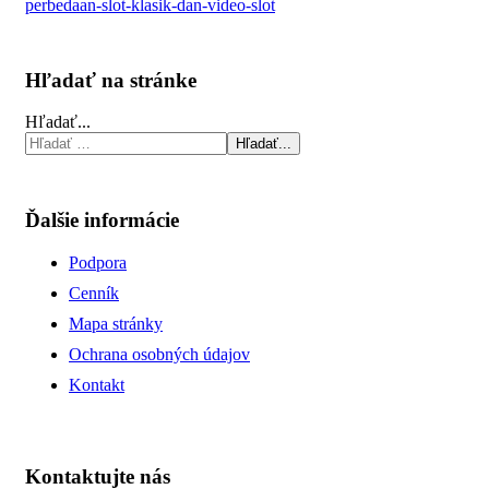
perbedaan-slot-klasik-dan-video-slot
Hľadať na stránke
Hľadať...
Hľadať...
Ďalšie informácie
Podpora
Cenník
Mapa stránky
Ochrana osobných údajov
Kontakt
Kontaktujte nás