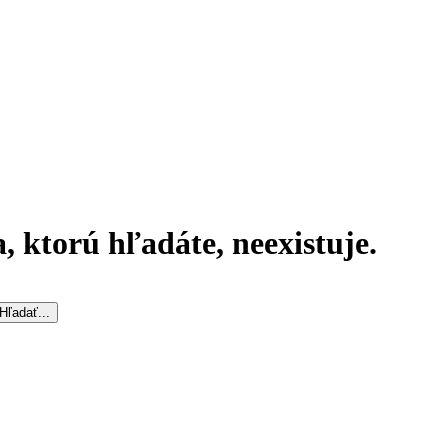
, ktorú hľadáte, neexistuje.
Hľadať...