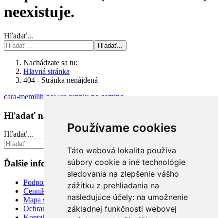
neexistuje.
Hľadať...
Hľadať...
Nachádzate sa tu:
Hlavná stránka
404 - Stránka nenájdená
cara-memilih-power-supply-pc-gaming
Hľadať na stránke
Používame cookies
Hľadať...
Hľadať...
Táto webová lokalita používa
súbory cookie a iné technológie
Ďalšie informácie
sledovania na zlepšenie vášho
Podpora
zážitku z prehliadania na
Cenník
nasledujúce účely:
na umožnenie
Mapa stránky
základnej funkčnosti webovej
Ochrana osobných údajov
Kontakt