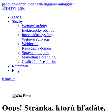
panduan-bertaruh-dengan-anggaran-mingguan
O nás
Služby
Webové stránky
Elektronický obchod
Informačné systémy
Webové aplikácie
Webhosting
Registrácia domén
Správa a podpora
Marketing a branding
Grafické práce a print
Referencie
Blog
Kontakt
Oops! Stránka, ktorú hľadáte,