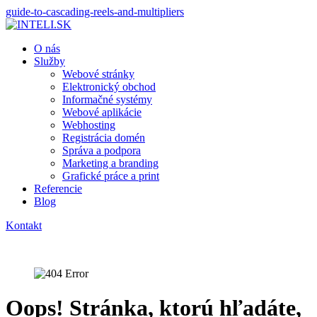
guide-to-cascading-reels-and-multipliers
O nás
Služby
Webové stránky
Elektronický obchod
Informačné systémy
Webové aplikácie
Webhosting
Registrácia domén
Správa a podpora
Marketing a branding
Grafické práce a print
Referencie
Blog
Kontakt
Oops! Stránka, ktorú hľadáte,