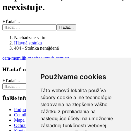
neexistuje.
Hľadať...
Hľadať...
Nachádzate sa tu:
Hlavná stránka
404 - Stránka nenájdená
cara-memilih-monitor-untuk-gaming
Hľadať na stránke
Používame cookies
Hľadať...
Hľadať...
Táto webová lokalita používa
súbory cookie a iné technológie
Ďalšie informácie
sledovania na zlepšenie vášho
Podpora
zážitku z prehliadania na
Cenník
nasledujúce účely:
na umožnenie
Mapa stránky
základnej funkčnosti webovej
Ochrana osobných údajov
Kontakt