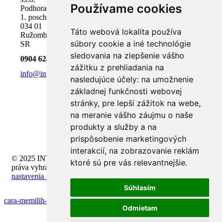
Používame cookies
Podhora 18,
1. poschodie
034 01
Táto webová lokalita používa
Ružomberok,
súbory cookie a iné technológie
SR
sledovania na zlepšenie vášho
0904 624 918
zážitku z prehliadania na
info@inteli.sk
nasledujúce účely:
na umožnenie
základnej funkčnosti webovej
stránky
,
pre lepší zážitok na webe
,
na meranie vášho záujmu o naše
produkty a služby a na
prispôsobenie marketingových
interakcií
,
na zobrazovanie reklám
© 2025 INTELI.SK, s.r.o., všetky
ktoré sú pre vás relevantnejšie
.
práva vyhradené -
upraviť
nastavenia cookies
Súhlasím
cara-memilih-game-edukatif-untuk-anak
Odmietam