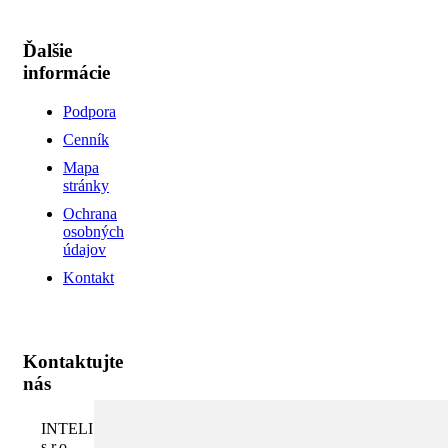
Ďalšie
informácie
Podpora
Cenník
Mapa
stránky
Ochrana
osobných
údajov
Kontakt
Kontaktujte
nás
INTELI.SK,
s.r.o.