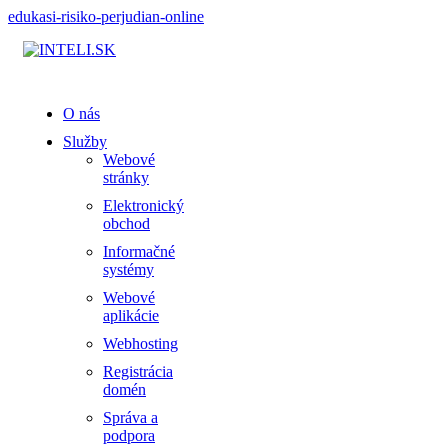
edukasi-risiko-perjudian-online
O nás
Služby
Webové
stránky
Elektronický
obchod
Informačné
systémy
Webové
aplikácie
Webhosting
Registrácia
domén
Správa a
podpora