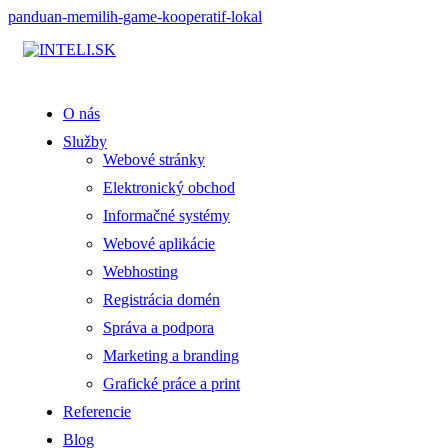
panduan-memilih-game-kooperatif-lokal
O nás
Služby
Webové stránky
Elektronický obchod
Informačné systémy
Webové aplikácie
Webhosting
Registrácia domén
Správa a podpora
Marketing a branding
Grafické práce a print
Referencie
Blog