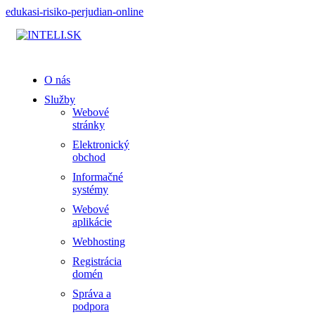
edukasi-risiko-perjudian-online
O nás
Služby
Webové
stránky
Elektronický
obchod
Informačné
systémy
Webové
aplikácie
Webhosting
Registrácia
domén
Správa a
podpora