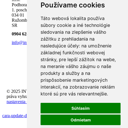
Používame cookies
Podhora 18,
1. poschodie
034 01
Táto webová lokalita používa
Ružomberok,
súbory cookie a iné technológie
SR
sledovania na zlepšenie vášho
0904 624 918
zážitku z prehliadania na
info@inteli.sk
nasledujúce účely:
na umožnenie
základnej funkčnosti webovej
stránky
,
pre lepší zážitok na webe
,
na meranie vášho záujmu o naše
produkty a služby a na
prispôsobenie marketingových
interakcií
,
na zobrazovanie reklám
© 2025 INTELI.SK, s.r.o., všetky
ktoré sú pre vás relevantnejšie
.
práva vyhradené -
upraviť
nastavenia cookies
Súhlasím
cara-update-driver-gpu-dengan-aman
Odmietam