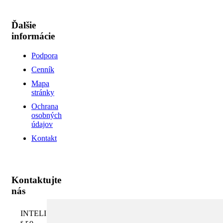
Ďalšie
informácie
Podpora
Cenník
Mapa
stránky
Ochrana
osobných
údajov
Kontakt
Kontaktujte
nás
INTELI.SK,
s.r.o.